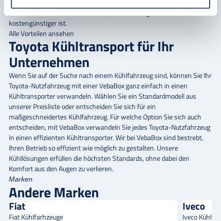
zahlen, können Sie in eine VebaBox investieren, die Sie bei Bedarf
einfach ein- und ausbauen können, was auf lange Sicht
kostengünstiger ist.
Alle Vorteilen ansehen
Toyota Kühltransport für Ihr
Unternehmen
Wenn Sie auf der Suche nach einem Kühlfahrzeug sind, können Sie Ihr
Toyota-Nutzfahrzeug mit einer
VebaBox
ganz einfach in einen
Kühltransporter verwandeln. Wählen Sie ein Standardmodell
aus
unserer Preisliste
oder entscheiden Sie sich für ein
maßgeschneidertes Kühlfahrzeug
. Für welche Option Sie sich auch
entscheiden, mit VebaBox verwandeln Sie jedes Toyota-Nutzfahrzeug
in einen effizienten Kühltransporter. Wir bei VebaBox sind bestrebt,
Ihren Betrieb so effizient wie möglich zu gestalten. Unsere
Kühllösungen erfüllen die höchsten Standards, ohne dabei den
Komfort aus den Augen zu verlieren.
Marken
Andere Marken
Fiat
Iveco
Fiat Kühlfarhzeuge
Iveco Kühlfa