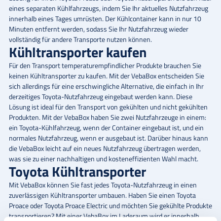
eines separaten Kühlfahrzeugs, indem Sie Ihr aktuelles Nutzfahrzeug
innerhalb eines Tages umrüsten. Der Kühlcontainer kann in nur 10
Minuten entfernt werden, sodass Sie Ihr Nutzfahrzeug wieder
vollständig für andere Transporte nutzen können.
Kühltransporter kaufen
Für den Transport temperaturempfindlicher Produkte brauchen Sie
keinen Kühltransporter zu kaufen. Mit der VebaBox entscheiden Sie
sich allerdings für eine erschwingliche Alternative, die einfach in Ihr
derzeitiges Toyota-Nutzfahrzeug eingebaut werden kann. Diese
Lösung ist ideal für den Transport von gekühlten und nicht gekühlten
Produkten. Mit der VebaBox haben Sie zwei Nutzfahrzeuge in einem:
ein Toyota-Kühlfahrzeug, wenn der Container eingebaut ist, und ein
normales Nutzfahrzeug, wenn er ausgebaut ist. Darüber hinaus kann
die VebaBox leicht auf ein neues Nutzfahrzeug übertragen werden,
was sie zu einer nachhaltigen und kosteneffizienten Wahl macht.
Toyota Kühltransporter
Mit VebaBox können Sie fast jedes Toyota-Nutzfahrzeug in einen
zuverlässigen Kühltransporter umbauen. Haben Sie einen
Toyota
Proace
oder
Toyota Proace Electric
und möchten Sie gekühlte Produkte
transportieren? Mit einer VebaBox im Laderaum wird er innerhalb