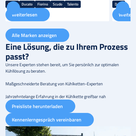
Doblo
Ducato
Fiorino
Scudo
Talento
Daily
Weiterlesen
Weiterl
Alle Marken anzeigen
Eine Lösung, die zu Ihrem Prozess
passt?
Unsere Experten stehen bereit, um Sie persönlich zur optimalen
Kühllösung zu beraten.
Maßgeschneiderte Beratung von Kühlketten-Experten
Jahrzehntelange Erfahrung in der Kühlkette greifbar nah
Preisliste herunterladen
Kennenlerngespräch vereinbaren