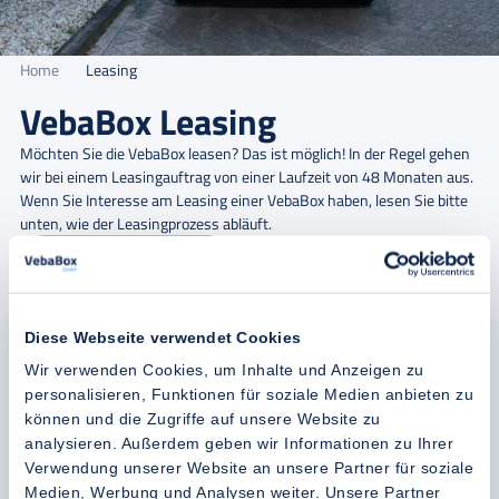
Home
Leasing
VebaBox Leasing
Möchten Sie die VebaBox leasen? Das ist möglich! In der Regel gehen
wir bei einem Leasingauftrag von einer Laufzeit von 48 Monaten aus.
Wenn Sie Interesse am Leasing einer VebaBox haben, lesen Sie bitte
unten, wie der Leasingprozess abläuft.
Leasing Anfordern
VebaBox Leasingprozess
Diese Webseite verwendet Cookies
Wir verwenden Cookies, um Inhalte und Anzeigen zu
personalisieren, Funktionen für soziale Medien anbieten zu
1
Ihre Firmendaten
2
Firma genehmigen
3
Vertragsunterlagen
können und die Zugriffe auf unsere Website zu
4
Vertragsunterlagen zurückschicken
analysieren. Außerdem geben wir Informationen zu Ihrer
5
Leasing an die Leasinggesellschaft weiterleiten
Verwendung unserer Website an unsere Partner für soziale
6
VebaBox Bereit für Abholung oder Transport
Medien, Werbung und Analysen weiter. Unsere Partner