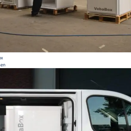
ox
hen