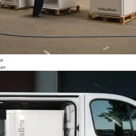
ox
hen