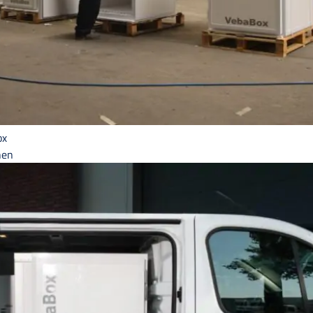
ox
hen