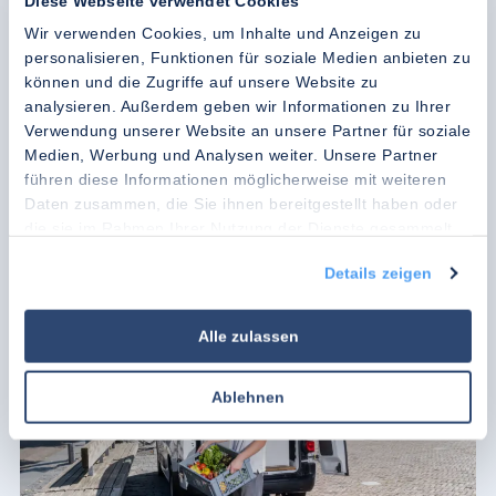
Diese Webseite verwendet Cookies
passt?
Wir verwenden Cookies, um Inhalte und Anzeigen zu
Unsere Experten stehen bereit, um Sie persönlich zur optimalen
personalisieren, Funktionen für soziale Medien anbieten zu
Kühllösung zu beraten.
können und die Zugriffe auf unsere Website zu
analysieren. Außerdem geben wir Informationen zu Ihrer
Maßgeschneiderte Beratung von Kühlketten-Experten
Verwendung unserer Website an unsere Partner für soziale
Medien, Werbung und Analysen weiter. Unsere Partner
Jahrzehntelange Erfahrung in der Kühlkette greifbar nah
führen diese Informationen möglicherweise mit weiteren
Preisliste herunterladen
Daten zusammen, die Sie ihnen bereitgestellt haben oder
die sie im Rahmen Ihrer Nutzung der Dienste gesammelt
Kennenlerngespräch vereinbaren
haben.
Details zeigen
Alle zulassen
Ablehnen