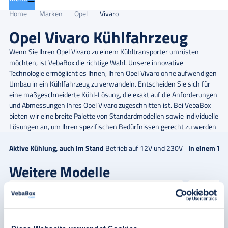
Home
Marken
Opel
Vivaro
Opel Vivaro Kühlfahrzeug
Wenn Sie Ihren Opel Vivaro zu einem Kühltransporter umrüsten
möchten, ist VebaBox die richtige Wahl. Unsere innovative
Technologie ermöglicht es Ihnen, Ihren Opel Vivaro ohne aufwendigen
Umbau in ein Kühlfahrzeug zu verwandeln. Entscheiden Sie sich für
eine maßgeschneiderte Kühl-Lösung, die exakt auf die Anforderungen
und Abmessungen Ihres Opel Vivaro zugeschnitten ist. Bei VebaBox
bieten wir eine breite Palette von Standardmodellen sowie individuelle
Lösungen an, um Ihren spezifischen Bedürfnissen gerecht zu werden
Aktive Kühlung, auch im Stand
Betrieb auf 12V und 230V
In einem Tag
Weitere Modelle
Movano
Combo
Weiterlesen
Weiterl
Eine Lösung, die zu Ihrem Prozess