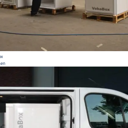
ox
hen