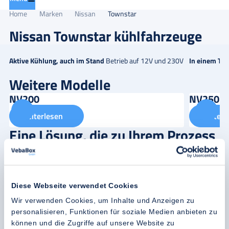
Home
Marken
Nissan
Townstar
Nissan Townstar kühlfahrzeuge
Aktive Kühlung, auch im Stand
Betrieb auf 12V und 230V
In einem Tag
Weitere Modelle
NV200
NV250
Weiterlesen
Weiterl
Eine Lösung, die zu Ihrem Prozess
passt?
Unsere Experten stehen bereit, um Sie persönlich zur optimalen
Kühllösung zu beraten.
Diese Webseite verwendet Cookies
Maßgeschneiderte Beratung von Kühlketten-Experten
Wir verwenden Cookies, um Inhalte und Anzeigen zu
personalisieren, Funktionen für soziale Medien anbieten zu
Jahrzehntelange Erfahrung in der Kühlkette greifbar nah
können und die Zugriffe auf unsere Website zu