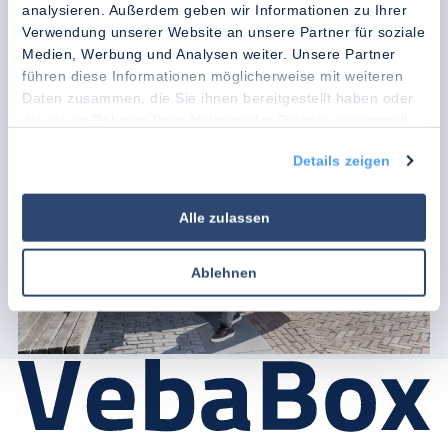
Preisliste herunterladen
analysieren. Außerdem geben wir Informationen zu Ihrer
Verwendung unserer Website an unsere Partner für soziale
Kennenlerngespräch vereinbaren
Medien, Werbung und Analysen weiter. Unsere Partner
führen diese Informationen möglicherweise mit weiteren
Daten zusammen, die Sie ihnen bereitgestellt haben oder
die sie im Rahmen Ihrer Nutzung der Dienste gesammelt
haben.
Details zeigen
Alle zulassen
Ablehnen