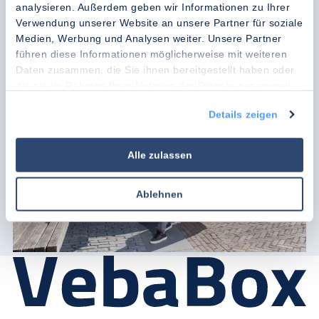
Preisliste herunterladen
analysieren. Außerdem geben wir Informationen zu Ihrer
Verwendung unserer Website an unsere Partner für soziale
Kennenlerngespräch vereinbaren
Medien, Werbung und Analysen weiter. Unsere Partner
führen diese Informationen möglicherweise mit weiteren
Daten zusammen, die Sie ihnen bereitgestellt haben oder
die sie im Rahmen Ihrer Nutzung der Dienste gesammelt
haben.
Details zeigen
Alle zulassen
Ablehnen