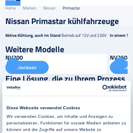
Home
Marken
Nissan
Primastar
Nissan Primastar kühlfahrzeuge
Aktive Kühlung, auch im Stand
Betrieb auf 12V und 230V
In einem Tag
Weitere Modelle
NV200
NV250
Weiterlesen
Weiterl
Eine Lösung, die zu Ihrem Prozess
passt?
Unsere Experten stehen bereit, um Sie persönlich zur optimalen
Kühllösung zu beraten.
Diese Webseite verwendet Cookies
Maßgeschneiderte Beratung von Kühlketten-Experten
Wir verwenden Cookies, um Inhalte und Anzeigen zu
personalisieren, Funktionen für soziale Medien anbieten zu
Jahrzehntelange Erfahrung in der Kühlkette greifbar nah
können und die Zugriffe auf unsere Website zu