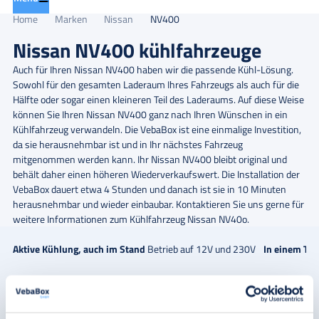
Home
Marken
Nissan
NV400
Nissan NV400 kühlfahrzeuge
Auch für Ihren Nissan NV400 haben wir die passende Kühl-Lösung.
Sowohl für den gesamten Laderaum Ihres Fahrzeugs als auch für die
Hälfte oder sogar einen kleineren Teil des Laderaums. Auf diese Weise
können Sie Ihren Nissan NV400 ganz nach Ihren Wünschen in ein
Kühlfahrzeug verwandeln. Die VebaBox ist eine einmalige Investition,
da sie herausnehmbar ist und in Ihr nächstes Fahrzeug
mitgenommen werden kann. Ihr Nissan NV400 bleibt original und
behält daher einen höheren Wiederverkaufswert. Die Installation der
VebaBox dauert etwa 4 Stunden und danach ist sie in 10 Minuten
herausnehmbar und wieder einbaubar. Kontaktieren Sie uns gerne für
weitere Informationen zum Kühlfahrzeug Nissan NV40o.
Aktive Kühlung, auch im Stand
Betrieb auf 12V und 230V
In einem Tag
Weitere Modelle
NV200
NV250