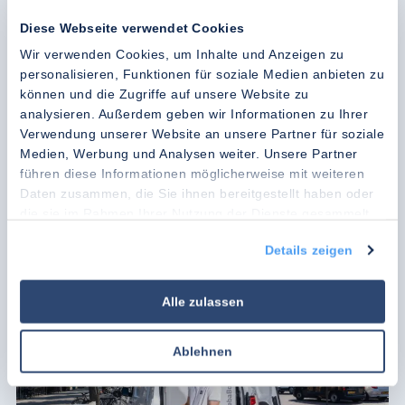
Weiterlesen
Weiterl
Diese Webseite verwendet Cookies
Eine Lösung, die zu Ihrem Prozess
Wir verwenden Cookies, um Inhalte und Anzeigen zu
passt?
personalisieren, Funktionen für soziale Medien anbieten zu
können und die Zugriffe auf unsere Website zu
Unsere Experten stehen bereit, um Sie persönlich zur optimalen
Kühllösung zu beraten.
analysieren. Außerdem geben wir Informationen zu Ihrer
Verwendung unserer Website an unsere Partner für soziale
Maßgeschneiderte Beratung von Kühlketten-Experten
Medien, Werbung und Analysen weiter. Unsere Partner
führen diese Informationen möglicherweise mit weiteren
Jahrzehntelange Erfahrung in der Kühlkette greifbar nah
Daten zusammen, die Sie ihnen bereitgestellt haben oder
die sie im Rahmen Ihrer Nutzung der Dienste gesammelt
Preisliste herunterladen
haben.
Details zeigen
Kennenlerngespräch vereinbaren
Alle zulassen
Ablehnen