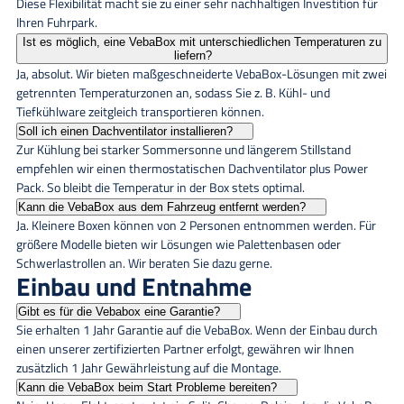
Diese Flexibilität macht sie zu einer sehr nachhaltigen Investition für
Ihren Fuhrpark.
Ist es möglich, eine VebaBox mit unterschiedlichen Temperaturen zu
liefern?
Ja, absolut. Wir bieten maßgeschneiderte VebaBox-Lösungen mit zwei
getrennten Temperaturzonen an, sodass Sie z. B. Kühl- und
Tiefkühlware zeitgleich transportieren können.
Soll ich einen Dachventilator installieren?
Zur Kühlung bei starker Sommersonne und längerem Stillstand
empfehlen wir einen thermostatischen Dachventilator plus Power
Pack. So bleibt die Temperatur in der Box stets optimal.
Kann die VebaBox aus dem Fahrzeug entfernt werden?
Ja. Kleinere Boxen können von 2 Personen entnommen werden. Für
größere Modelle bieten wir Lösungen wie Palettenbasen oder
Schwerlastrollen an. Wir beraten Sie dazu gerne.
Einbau und Entnahme
Gibt es für die Vebabox eine Garantie?
Sie erhalten 1 Jahr Garantie auf die VebaBox. Wenn der Einbau durch
einen unserer zertifizierten Partner erfolgt, gewähren wir Ihnen
zusätzlich 1 Jahr Gewährleistung auf die Montage.
Kann die VebaBox beim Start Probleme bereiten?