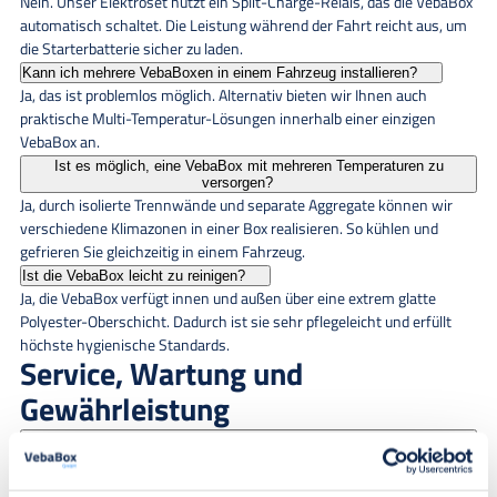
Nein. Unser Elektroset nutzt ein Split-Charge-Relais, das die VebaBox
automatisch schaltet. Die Leistung während der Fahrt reicht aus, um
die Starterbatterie sicher zu laden.
Kann ich mehrere VebaBoxen in einem Fahrzeug installieren?
Ja, das ist problemlos möglich. Alternativ bieten wir Ihnen auch
praktische Multi-Temperatur-Lösungen innerhalb einer einzigen
VebaBox an.
Ist es möglich, eine VebaBox mit mehreren Temperaturen zu
versorgen?
Ja, durch isolierte Trennwände und separate Aggregate können wir
verschiedene Klimazonen in einer Box realisieren. So kühlen und
gefrieren Sie gleichzeitig in einem Fahrzeug.
Ist die VebaBox leicht zu reinigen?
Ja, die VebaBox verfügt innen und außen über eine extrem glatte
Polyester-Oberschicht. Dadurch ist sie sehr pflegeleicht und erfüllt
höchste hygienische Standards.
Service, Wartung und
Gewährleistung
Wie lange kann eine VebaBox mit einem Power Pack weiter
heizen/kühlen?
Mit unseren optionalen Akku-Powerpacks kann die VebaBox bei