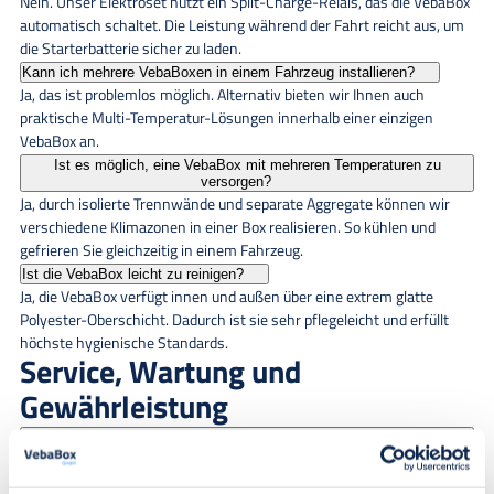
Nein. Unser Elektroset nutzt ein Split-Charge-Relais, das die VebaBox
automatisch schaltet. Die Leistung während der Fahrt reicht aus, um
die Starterbatterie sicher zu laden.
Kann ich mehrere VebaBoxen in einem Fahrzeug installieren?
Ja, das ist problemlos möglich. Alternativ bieten wir Ihnen auch
praktische Multi-Temperatur-Lösungen innerhalb einer einzigen
VebaBox an.
Ist es möglich, eine VebaBox mit mehreren Temperaturen zu
versorgen?
Ja, durch isolierte Trennwände und separate Aggregate können wir
verschiedene Klimazonen in einer Box realisieren. So kühlen und
gefrieren Sie gleichzeitig in einem Fahrzeug.
Ist die VebaBox leicht zu reinigen?
Ja, die VebaBox verfügt innen und außen über eine extrem glatte
Polyester-Oberschicht. Dadurch ist sie sehr pflegeleicht und erfüllt
höchste hygienische Standards.
Service, Wartung und
Gewährleistung
Wie lange kann eine VebaBox mit einem Power Pack weiter
heizen/kühlen?
Mit unseren optionalen Akku-Powerpacks kann die VebaBox bei