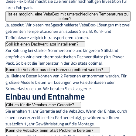
Diese Flexibilität macht sie zu einer sehr nachhaltigen Investition für
Ihren Fuhrpark.
Ist es möglich, eine VebaBox mit unterschiedlichen Temperaturen zu
liefern?
Ja, absolut. Wir bieten maßgeschneiderte VebaBox-Lösungen mit zwei
getrennten Temperaturzonen an, sodass Sie z. B. Kühl- und
Tiefkühlware zeitgleich transportieren können.
Soll ich einen Dachventilator installieren?
Zur Kühlung bei starker Sommersonne und längerem Stillstand
empfehlen wir einen thermostatischen Dachventilator plus Power
Pack. So bleibt die Temperatur in der Box stets optimal.
Kann die VebaBox aus dem Fahrzeug entfernt werden?
Ja. Kleinere Boxen können von 2 Personen entnommen werden. Für
größere Modelle bieten wir Lösungen wie Palettenbasen oder
Schwerlastrollen an. Wir beraten Sie dazu gerne.
Einbau und Entnahme
Gibt es für die Vebabox eine Garantie?
Sie erhalten 1 Jahr Garantie auf die VebaBox. Wenn der Einbau durch
einen unserer zertifizierten Partner erfolgt, gewähren wir Ihnen
zusätzlich 1 Jahr Gewährleistung auf die Montage.
Kann die VebaBox beim Start Probleme bereiten?