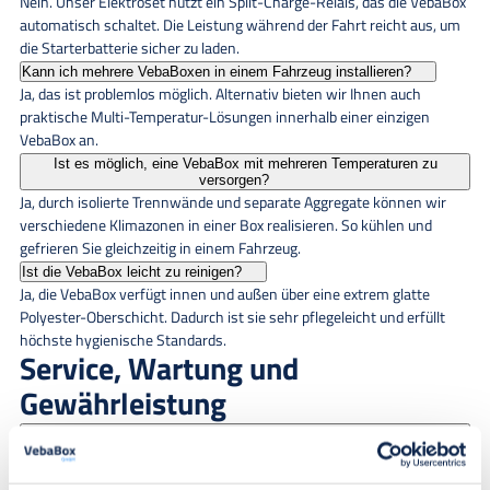
Nein. Unser Elektroset nutzt ein Split-Charge-Relais, das die VebaBox
automatisch schaltet. Die Leistung während der Fahrt reicht aus, um
die Starterbatterie sicher zu laden.
Kann ich mehrere VebaBoxen in einem Fahrzeug installieren?
Ja, das ist problemlos möglich. Alternativ bieten wir Ihnen auch
praktische Multi-Temperatur-Lösungen innerhalb einer einzigen
VebaBox an.
Ist es möglich, eine VebaBox mit mehreren Temperaturen zu
versorgen?
Ja, durch isolierte Trennwände und separate Aggregate können wir
verschiedene Klimazonen in einer Box realisieren. So kühlen und
gefrieren Sie gleichzeitig in einem Fahrzeug.
Ist die VebaBox leicht zu reinigen?
Ja, die VebaBox verfügt innen und außen über eine extrem glatte
Polyester-Oberschicht. Dadurch ist sie sehr pflegeleicht und erfüllt
höchste hygienische Standards.
Service, Wartung und
Gewährleistung
Wie lange kann eine VebaBox mit einem Power Pack weiter
heizen/kühlen?
Mit unseren optionalen Akku-Powerpacks kann die VebaBox bei