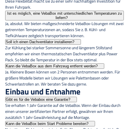
Diese Flexibilität macht sie zu einer sehr nachhaltigen Investition für
Ihren Fuhrpark.
Ist es möglich, eine VebaBox mit unterschiedlichen Temperaturen zu
liefern?
Ja, absolut. Wir bieten maßgeschneiderte VebaBox-Lösungen mit zwei
getrennten Temperaturzonen an, sodass Sie z. B. Kühl- und
Tiefkühlware zeitgleich transportieren können.
Soll ich einen Dachventilator installieren?
Zur Kühlung bei starker Sommersonne und längerem Stillstand
empfehlen wir einen thermostatischen Dachventilator plus Power
Pack. So bleibt die Temperatur in der Box stets optimal.
Kann die VebaBox aus dem Fahrzeug entfernt werden?
Ja. Kleinere Boxen können von 2 Personen entnommen werden. Für
größere Modelle bieten wir Lösungen wie Palettenbasen oder
Schwerlastrollen an. Wir beraten Sie dazu gerne.
Einbau und Entnahme
Gibt es für die Vebabox eine Garantie?
Sie erhalten 1 Jahr Garantie auf die VebaBox. Wenn der Einbau durch
einen unserer zertifizierten Partner erfolgt, gewähren wir Ihnen
zusätzlich 1 Jahr Gewährleistung auf die Montage.
Kann die VebaBox beim Start Probleme bereiten?