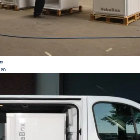
ox
hen