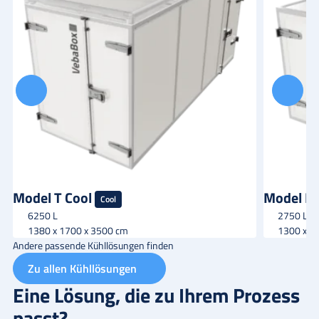
Model T Cool
Model K 
Cool
6250 L
2750 L
1380 x 1700 x 3500 cm
1300 x 1
Andere passende Kühllösungen finden
Zu allen Kühllösungen
Eine Lösung, die zu Ihrem Prozess
passt?