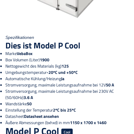
Spezifikationen
Dies ist Model P Cool
Marke
VebaBox
Box Volumen (Liter)
1900
Nettogewicht des Materials (kg)
125
Umgebungstemperatur
-20ºC und +50ºC
Automatische Kühlung/Heizung
Ja
Stromversorgung, maximale Leistungsaufnahme bei 12V
50 A
Stromversorgung, maximale Leistungsaufnahme bei 230V AC
(50/60Hz)
3.6 A
Wandstärke
50
Einstellung der Temperatur
2ºC bis 25ºC
Datasheet
Datasheet ansehen
Äußere Abmessungen (bxhxd) in mm
1150 x 1700 x 1460
Model P Cool
Cool