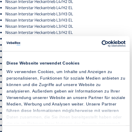
Nissan Interstar Heckantrieb L4/H2 DL
Nissan Interstar Heckantrieb L4/H2 EL
Nissan Interstar Heckantrieb L3/H3 DL
Nissan Interstar Heckantrieb L3/H3 EL
Nissan Interstar Heckantrieb L3/H2 DL
Nissan Interstar Heckantrieb L3/H2 EL
Nissan Interstar Frontantrieb L3/H3
Nissan Interstar Frontantrieb L3/H2
Nissan Interstar Frontantrieb L2/H3
Nissan Interstar Frontantrieb L2/H2
Nissan Interstar Frontantrieb L1/H2
Diese Webseite verwendet Cookies
Nissan Interstar L3/H2
Wir verwenden Cookies, um Inhalte und Anzeigen zu
Nissan Interstar L2/H2
personalisieren, Funktionen für soziale Medien anbieten zu
Maxus Edeliver 9 L2/H2
können und die Zugriffe auf unsere Website zu
Ford E-Transit L4/H3
analysieren. Außerdem geben wir Informationen zu Ihrer
Ford E-Transit L3/H3
Verwendung unserer Website an unsere Partner für soziale
Ford E-Transit L2/H3
Medien, Werbung und Analysen weiter. Unsere Partner
Mercedes E-Sprinter L2H2
führen diese Informationen möglicherweise mit weiteren
Mercedes E-Sprinter L1H2
Daten zusammen, die Sie ihnen bereitgestellt haben oder
Citroën E-Relay L4/H3
die sie im Rahmen Ihrer Nutzung der Dienste gesammelt
Citroën E-Relay L4/H2
haben.
Citroën E-Relay L3/H3