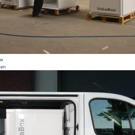
ox
hen