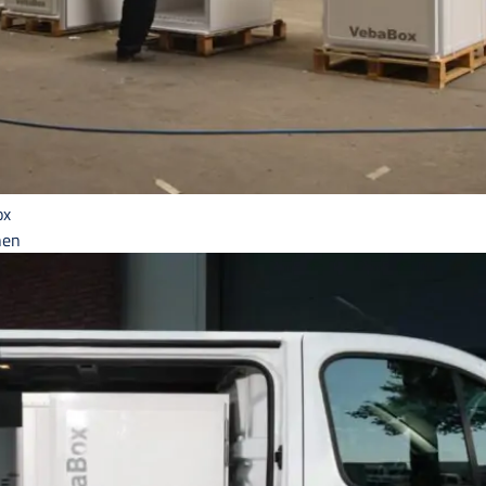
ox
hen