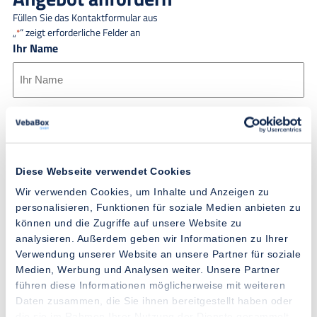
Füllen Sie das Kontaktformular aus
„
“ zeigt erforderliche Felder an
*
Ihr Name
Firmenname
*
Diese Webseite verwendet Cookies
E-Mail Adresse
*
Wir verwenden Cookies, um Inhalte und Anzeigen zu
personalisieren, Funktionen für soziale Medien anbieten zu
können und die Zugriffe auf unsere Website zu
analysieren. Außerdem geben wir Informationen zu Ihrer
Telefonnummer
Verwendung unserer Website an unsere Partner für soziale
*
Medien, Werbung und Analysen weiter. Unsere Partner
führen diese Informationen möglicherweise mit weiteren
+49
Daten zusammen, die Sie ihnen bereitgestellt haben oder
die sie im Rahmen Ihrer Nutzung der Dienste gesammelt