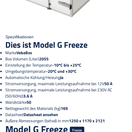
Spezifikationen
Dies ist Model G Freeze
Marke
VebaBox
Box Volumen (Liter)
2055
Einstellung der Temperatur
-10ºC bis +25ºC
Umgebungstemperatur
-20ºC und +30ºC
Automatische Kühlung/Heizung
Ja
Stromversorgung, maximale Leistungsaufnahme bei 12V
50 A
Stromversorgung, maximale Leistungsaufnahme bei 230V AC
(50/60Hz)
3.6 A
Wandstärke
50
Nettogewicht des Materials (kg)
169
Datasheet
Datasheet ansehen
Äußere Abmessungen (bxhxd) in mm
1250 x 1170 x 2121
Model G Freeze
Freeze