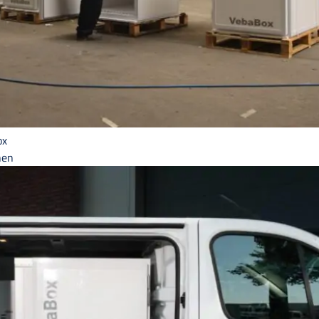
ox
hen