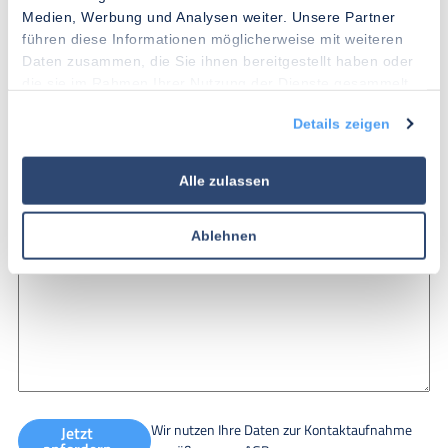
Medien, Werbung und Analysen weiter. Unsere Partner
führen diese Informationen möglicherweise mit weiteren
Daten zusammen, die Sie ihnen bereitgestellt haben oder
Telefonnummer
*
die sie im Rahmen Ihrer Nutzung der Dienste gesammelt
haben.
Details zeigen
+49
Nachricht
Alle zulassen
Ablehnen
Wir nutzen Ihre Daten zur Kontaktaufnahme
Jetzt