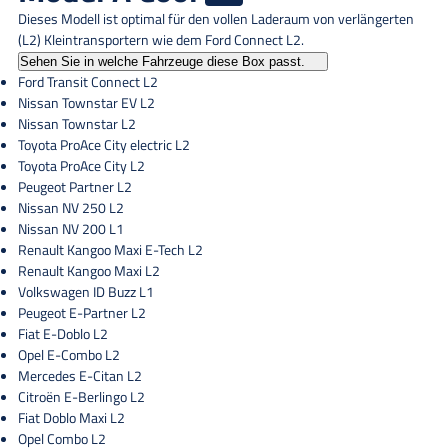
Dieses Modell ist optimal für den vollen Laderaum von verlängerten
(L2) Kleintransportern wie dem Ford Connect L2.
Sehen Sie in welche Fahrzeuge diese Box passt.
Ford Transit Connect L2
Nissan Townstar EV L2
Nissan Townstar L2
Toyota ProAce City electric L2
Toyota ProAce City L2
Peugeot Partner L2
Nissan NV 250 L2
Nissan NV 200 L1
Renault Kangoo Maxi E-Tech L2
Renault Kangoo Maxi L2
Volkswagen ID Buzz L1
Peugeot E-Partner L2
Fiat E-Doblo L2
Opel E-Combo L2
Mercedes E-Citan L2
Citroën E-Berlingo L2
Fiat Doblo Maxi L2
Opel Combo L2