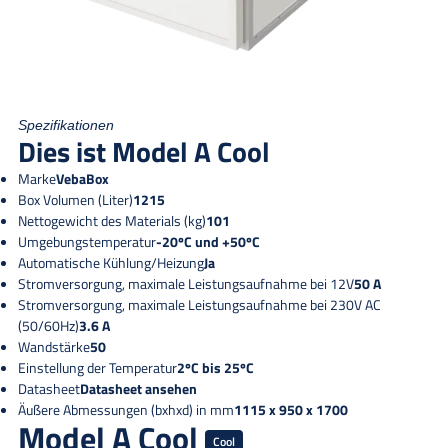
Spezifikationen
Dies ist Model A Cool
Marke
VebaBox
Box Volumen (Liter)
1215
Nettogewicht des Materials (kg)
101
Umgebungstemperatur
-20ºC und +50ºC
Automatische Kühlung/Heizung
Ja
Stromversorgung, maximale Leistungsaufnahme bei 12V
50 A
Stromversorgung, maximale Leistungsaufnahme bei 230V AC
(50/60Hz)
3.6 A
Wandstärke
50
Einstellung der Temperatur
2ºC bis 25ºC
Datasheet
Datasheet ansehen
Äußere Abmessungen (bxhxd) in mm
1115 x 950 x 1700
Model A Cool
Cool