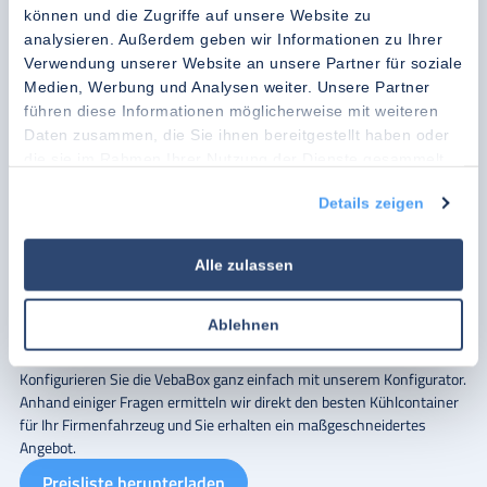
Möchten Sie mehr über die Vorteile der VebaBox erfahren?
können und die Zugriffe auf unsere Website zu
Die VebaBox bietet eine effiziente, zuverlässige und flexible Lösung für
analysieren. Außerdem geben wir Informationen zu Ihrer
den Kühltransport. Durch die einfache Installation, die langlebigen
Verwendung unserer Website an unsere Partner für soziale
Materialien und die
vielen verfügbaren Ausführungen
ist die VebaBox
Medien, Werbung und Analysen weiter. Unsere Partner
die ideale Wahl für Unternehmen, die eine hochwertige Kühllösung für
führen diese Informationen möglicherweise mit weiteren
ihre Nutzfahrzeuge suchen.
Daten zusammen, die Sie ihnen bereitgestellt haben oder
Kontakt
die sie im Rahmen Ihrer Nutzung der Dienste gesammelt
haben.
Möchten Sie mehr darüber erfahren, wie Sie Ihren Firmenwagen mit
Details zeigen
der VebaBox in ein Kühlfahrzeug umbauen können? Besuchen Sie
unsere Website oder kontaktieren Sie uns für eine persönliche
Beratung und entdecken Sie die vielen Vorteile unserer innovativen
Alle zulassen
Kühllösungen.
Mit der
VebaBox
haben Sie die Gewissheit einer zukunftssicheren und
Ablehnen
zuverlässigen Kühllösung für alle Ihre temperaturempfindlichen
Transportanforderungen.
Konfigurieren Sie die VebaBox ganz einfach mit unserem Konfigurator.
Anhand einiger Fragen ermitteln wir direkt den besten Kühlcontainer
für Ihr Firmenfahrzeug und Sie erhalten ein maßgeschneidertes
Angebot.
Preisliste herunterladen