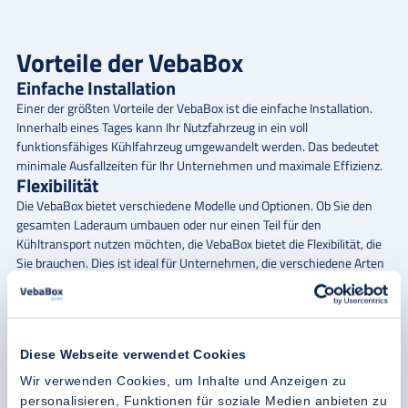
Vorteile der VebaBox
Einfache Installation
Einer der größten
Vorteile der VebaBox
ist die einfache Installation.
Innerhalb eines Tages kann Ihr Nutzfahrzeug in ein voll
funktionsfähiges Kühlfahrzeug umgewandelt werden. Das bedeutet
minimale Ausfallzeiten für Ihr Unternehmen und maximale Effizienz.
Flexibilität
Die VebaBox bietet verschiedene
Modelle und Optionen
. Ob Sie den
gesamten Laderaum umbauen oder nur einen Teil für den
Kühltransport nutzen möchten, die VebaBox bietet die Flexibilität, die
Sie brauchen. Dies ist ideal für Unternehmen, die verschiedene Arten
von Fracht transportieren und sowohl gekühlte als auch ungekühlte
Produkte befördern möchten.
Langlebigkeit und Verlässlichkeit
Die VebaBox ist auf Langlebigkeit ausgelegt und kann problemlos auf
Diese Webseite verwendet Cookies
ein neues Fahrzeug übertragen werden, wenn Ihr aktuelles
Nutzfahrzeug ersetzt werden muss. Das macht die VebaBox zu einer
Wir verwenden Cookies, um Inhalte und Anzeigen zu
langlebigen und kosteneffektiven Langzeitlösung.
personalisieren, Funktionen für soziale Medien anbieten zu