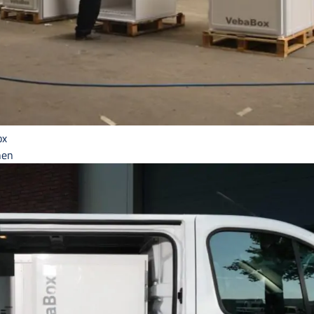
ox
hen