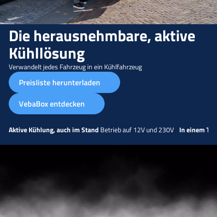
Die herausnehmbare, aktive
Kühllösung
Verwandelt jedes Fahrzeug in ein Kühlfahrzeug
Preisliste herunterladen
VebaBox entdecken
Aktive Kühlung, auch im Stand
Betrieb auf 12V und 230V
In einem Tag